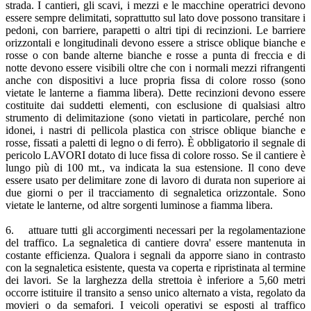
strada. I cantieri, gli scavi, i mezzi e le macchine operatrici devono
essere sempre delimitati, soprattutto sul lato dove possono transitare i
pedoni, con barriere, parapetti o altri tipi di recinzioni. Le barriere
orizzontali e longitudinali devono essere a strisce oblique bianche e
rosse o con bande alterne bianche e rosse a punta di freccia e di
notte devono essere visibili oltre che con i normali mezzi rifrangenti
anche con dispositivi a luce propria fissa di colore rosso (sono
vietate le lanterne a fiamma libera). Dette recinzioni devono essere
costituite dai suddetti elementi, con esclusione di qualsiasi altro
strumento di delimitazione (sono vietati in particolare, perché non
idonei, i nastri di pellicola plastica con strisce oblique bianche e
rosse, fissati a paletti di legno o di ferro). È obbligatorio il segnale di
pericolo LAVORI dotato di luce fissa di colore rosso. Se il cantiere è
lungo più di 100 mt., va indicata la sua estensione. Il cono deve
essere usato per delimitare zone di lavoro di durata non superiore ai
due giorni o per il tracciamento di segnaletica orizzontale. Sono
vietate le lanterne, od altre sorgenti luminose a fiamma libera.
6. attuare tutti gli accorgimenti necessari per la regolamentazione
del traffico. La segnaletica di cantiere dovra' essere mantenuta in
costante efficienza. Qualora i segnali da apporre siano in contrasto
con la segnaletica esistente, questa va coperta e ripristinata al termine
dei lavori. Se la larghezza della strettoia è inferiore a 5,60 metri
occorre istituire il transito a senso unico alternato a vista, regolato da
movieri o da semafori. I veicoli operativi se esposti al traffico