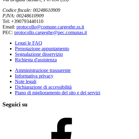
Codice fiscale: 00248610909
P.IVA: 00248610909
Tel: +390793440110
Email:
protocollo@comune.cargeghe.ss.it
PEC:
protocollo.cargeghe@pec.comunas.it
Leggi le FAQ
Prenotazione appuntamento
Segnalazione disservizio
Richiesta d'assistenza
Amministrazione trasparente
Informativa privacy
Note legali
Dichiarazione di accessibilità
Piano di miglioramento del sito e dei servizi
Seguici su