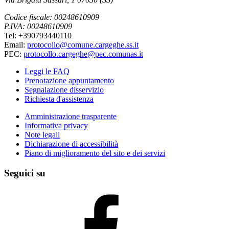
Codice fiscale: 00248610909
P.IVA: 00248610909
Tel: +390793440110
Email:
protocollo@comune.cargeghe.ss.it
PEC:
protocollo.cargeghe@pec.comunas.it
Leggi le FAQ
Prenotazione appuntamento
Segnalazione disservizio
Richiesta d'assistenza
Amministrazione trasparente
Informativa privacy
Note legali
Dichiarazione di accessibilità
Piano di miglioramento del sito e dei servizi
Seguici su