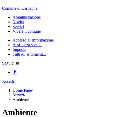
Comune di Cargeghe
Amministrazione
Novità
Servizi
Vivere il comune
Accesso all'informazione
Assistenza sociale
Imposte
Tutti gli argomenti...
Seguici su
Accedi
Home Page
/
Servizi
/
Ambiente
Ambiente