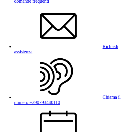
domande frequenti
Richiedi
assistenza
Chiama il
numero +390793440110