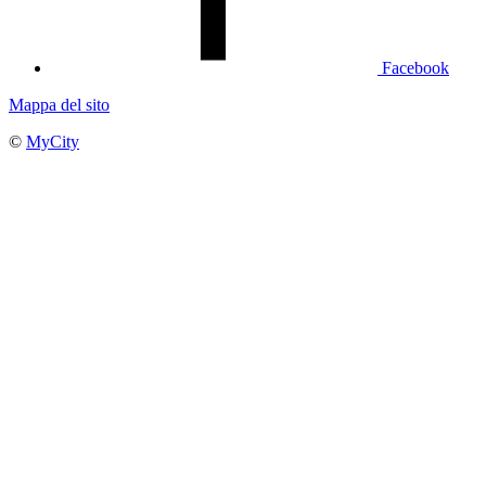
Facebook
Mappa del sito
©
MyCity