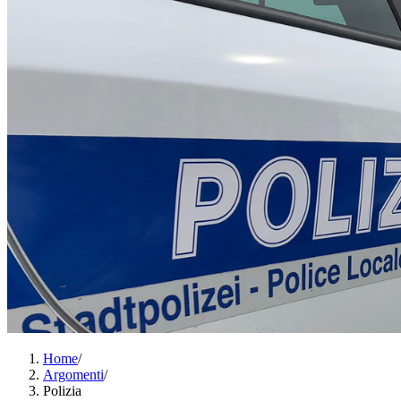
Home
/
Argomenti
/
Polizia