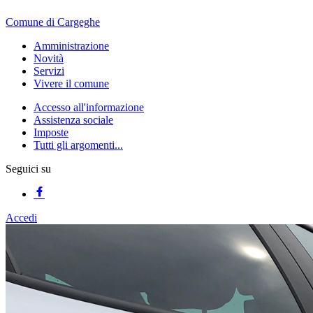
Comune di Cargeghe
Amministrazione
Novità
Servizi
Vivere il comune
Accesso all'informazione
Assistenza sociale
Imposte
Tutti gli argomenti...
Seguici su
Accedi