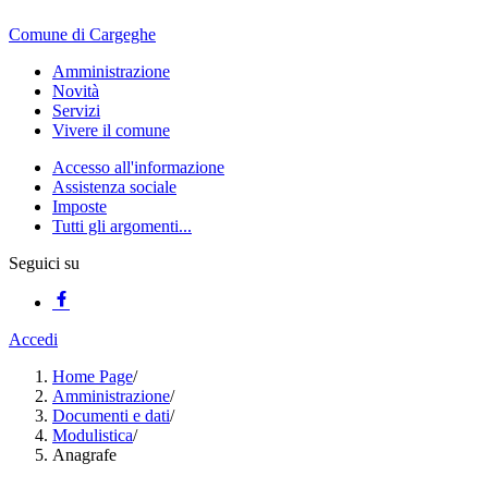
Comune di Cargeghe
Amministrazione
Novità
Servizi
Vivere il comune
Accesso all'informazione
Assistenza sociale
Imposte
Tutti gli argomenti...
Seguici su
Accedi
Home Page
/
Amministrazione
/
Documenti e dati
/
Modulistica
/
Anagrafe