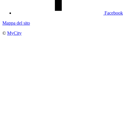
Facebook
Mappa del sito
©
MyCity