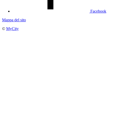
Facebook
Mappa del sito
©
MyCity