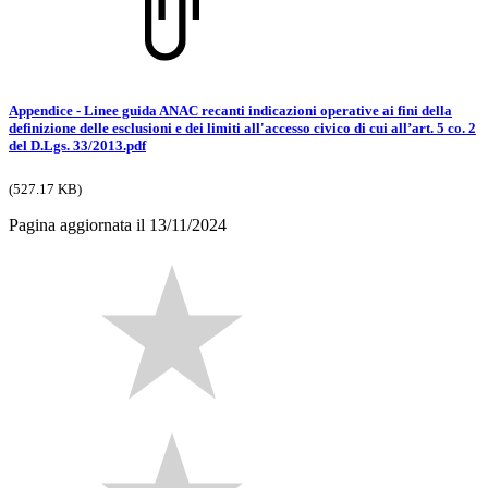
Appendice - Linee guida ANAC recanti indicazioni operative ai fini della
definizione delle esclusioni e dei limiti all'accesso civico di cui all’art. 5 co. 2
del D.Lgs. 33/2013.pdf
(527.17 KB)
Pagina aggiornata il 13/11/2024