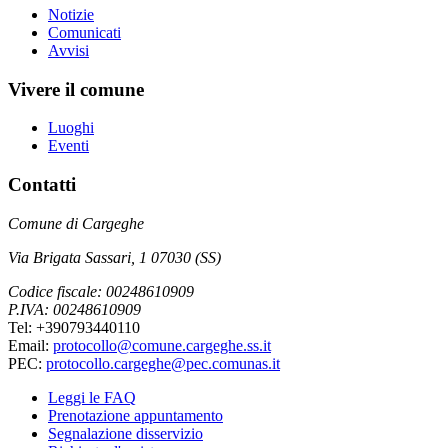
Notizie
Comunicati
Avvisi
Vivere il comune
Luoghi
Eventi
Contatti
Comune di Cargeghe
Via Brigata Sassari, 1 07030 (SS)
Codice fiscale: 00248610909
P.IVA: 00248610909
Tel: +390793440110
Email:
protocollo@comune.cargeghe.ss.it
PEC:
protocollo.cargeghe@pec.comunas.it
Leggi le FAQ
Prenotazione appuntamento
Segnalazione disservizio