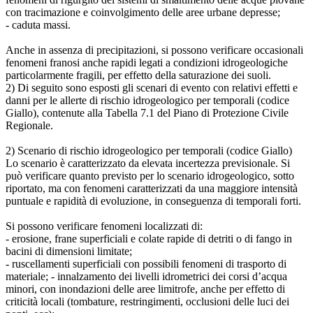
con tracimazione e coinvolgimento delle aree urbane depresse;
- caduta massi.
Anche in assenza di precipitazioni, si possono verificare occasionali
fenomeni franosi anche rapidi legati a condizioni idrogeologiche
particolarmente fragili, per effetto della saturazione dei suoli.
2) Di seguito sono esposti gli scenari di evento con relativi effetti e
danni per le allerte di rischio idrogeologico per temporali (codice
Giallo), contenute alla Tabella 7.1 del Piano di Protezione Civile
Regionale.
2) Scenario di rischio idrogeologico per temporali (codice Giallo)
Lo scenario è caratterizzato da elevata incertezza previsionale. Si
può verificare quanto previsto per lo scenario idrogeologico, sotto
riportato, ma con fenomeni caratterizzati da una maggiore intensità
puntuale e rapidità di evoluzione, in conseguenza di temporali forti.
Si possono verificare fenomeni localizzati di:
- erosione, frane superficiali e colate rapide di detriti o di fango in
bacini di dimensioni limitate;
- ruscellamenti superficiali con possibili fenomeni di trasporto di
materiale; - innalzamento dei livelli idrometrici dei corsi d’acqua
minori, con inondazioni delle aree limitrofe, anche per effetto di
criticità locali (tombature, restringimenti, occlusioni delle luci dei