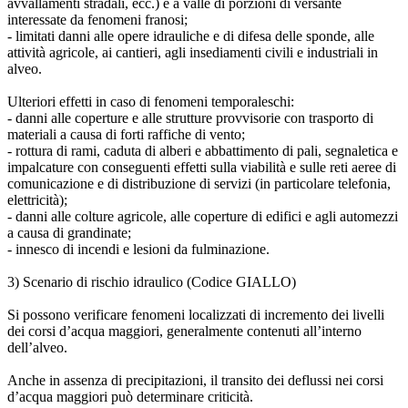
avvallamenti stradali, ecc.) e a valle di porzioni di versante
interessate da fenomeni franosi;
- limitati danni alle opere idrauliche e di difesa delle sponde, alle
attività agricole, ai cantieri, agli insediamenti civili e industriali in
alveo.
Ulteriori effetti in caso di fenomeni temporaleschi:
- danni alle coperture e alle strutture provvisorie con trasporto di
materiali a causa di forti raffiche di vento;
- rottura di rami, caduta di alberi e abbattimento di pali, segnaletica e
impalcature con conseguenti effetti sulla viabilità e sulle reti aeree di
comunicazione e di distribuzione di servizi (in particolare telefonia,
elettricità);
- danni alle colture agricole, alle coperture di edifici e agli automezzi
a causa di grandinate;
- innesco di incendi e lesioni da fulminazione.
3) Scenario di rischio idraulico (Codice GIALLO)
Si possono verificare fenomeni localizzati di incremento dei livelli
dei corsi d’acqua maggiori, generalmente contenuti all’interno
dell’alveo.
Anche in assenza di precipitazioni, il transito dei deflussi nei corsi
d’acqua maggiori può determinare criticità.