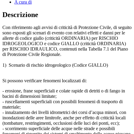
A cura di
Descrizione
Con riferimento agli avvisi di criticità di Protezione Civile, di seguito
sono esposti gli scenari di evento con relativi effetti e danni per le
allerte di codice giallo (criticità ORDINARIA) per RISCHIO
IDROGEOLOGICO e codice GIALLO (criticità ORDINARIA)
per RISCHIO IDRAULICO, contenuti nella Tabella 7.1 del Piano
di Protezione Civile Regionale.
1) Scenario di rischio idrogeologico (Codice GIALLO)
Si possono verificare fenomeni localizzati di:
- erosione, frane superficiali e colate rapide di detriti o di fango in
bacini di dimensioni limitate;
- ruscellamenti superficiali con possibili fenomeni di trasporto di
materiale;
- innalzamento dei livelli idrometrici dei corsi d’acqua minori, con
inondazioni delle aree limitrofe, anche per effetto di criticità locali
(tombature, restringimenti, occlusioni delle luci dei ponti, ecc);
- scorrimento superficiale delle acque nelle strade e possibili
fenomeni di rigurgito dei sistemi di smaltimento delle acque piovane