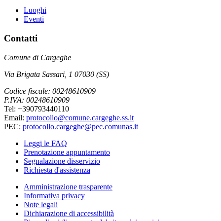
Luoghi
Eventi
Contatti
Comune di Cargeghe
Via Brigata Sassari, 1 07030 (SS)
Codice fiscale: 00248610909
P.IVA: 00248610909
Tel: +390793440110
Email:
protocollo@comune.cargeghe.ss.it
PEC:
protocollo.cargeghe@pec.comunas.it
Leggi le FAQ
Prenotazione appuntamento
Segnalazione disservizio
Richiesta d'assistenza
Amministrazione trasparente
Informativa privacy
Note legali
Dichiarazione di accessibilità