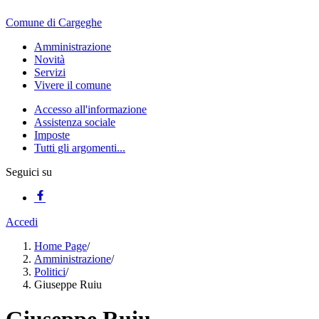
Comune di Cargeghe
Amministrazione
Novità
Servizi
Vivere il comune
Accesso all'informazione
Assistenza sociale
Imposte
Tutti gli argomenti...
Seguici su
Accedi
Home Page
/
Amministrazione
/
Politici
/
Giuseppe Ruiu