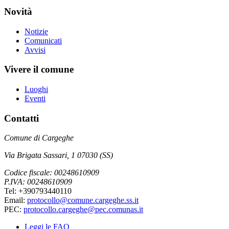
Novità
Notizie
Comunicati
Avvisi
Vivere il comune
Luoghi
Eventi
Contatti
Comune di Cargeghe
Via Brigata Sassari, 1 07030 (SS)
Codice fiscale: 00248610909
P.IVA: 00248610909
Tel: +390793440110
Email:
protocollo@comune.cargeghe.ss.it
PEC:
protocollo.cargeghe@pec.comunas.it
Leggi le FAQ