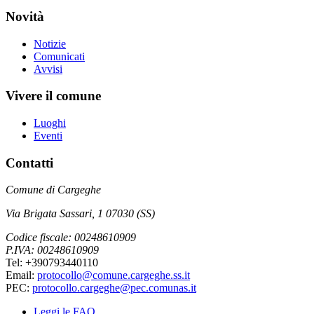
Novità
Notizie
Comunicati
Avvisi
Vivere il comune
Luoghi
Eventi
Contatti
Comune di Cargeghe
Via Brigata Sassari, 1 07030 (SS)
Codice fiscale: 00248610909
P.IVA: 00248610909
Tel: +390793440110
Email:
protocollo@comune.cargeghe.ss.it
PEC:
protocollo.cargeghe@pec.comunas.it
Leggi le FAQ