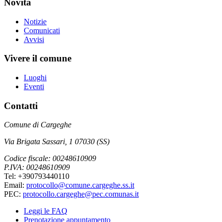
Novità
Notizie
Comunicati
Avvisi
Vivere il comune
Luoghi
Eventi
Contatti
Comune di Cargeghe
Via Brigata Sassari, 1 07030 (SS)
Codice fiscale: 00248610909
P.IVA: 00248610909
Tel: +390793440110
Email:
protocollo@comune.cargeghe.ss.it
PEC:
protocollo.cargeghe@pec.comunas.it
Leggi le FAQ
Prenotazione appuntamento