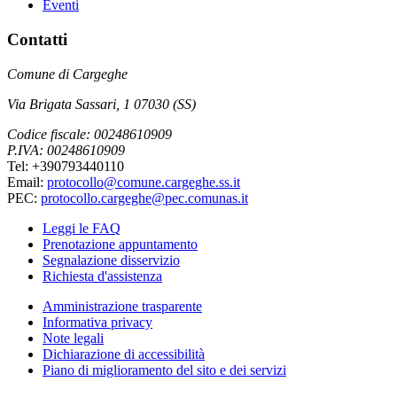
Eventi
Contatti
Comune di Cargeghe
Via Brigata Sassari, 1 07030 (SS)
Codice fiscale: 00248610909
P.IVA: 00248610909
Tel: +390793440110
Email:
protocollo@comune.cargeghe.ss.it
PEC:
protocollo.cargeghe@pec.comunas.it
Leggi le FAQ
Prenotazione appuntamento
Segnalazione disservizio
Richiesta d'assistenza
Amministrazione trasparente
Informativa privacy
Note legali
Dichiarazione di accessibilità
Piano di miglioramento del sito e dei servizi