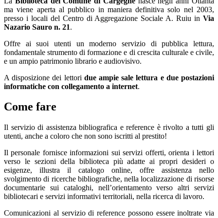
La
Biblioteca del Comune di Cargeghe
nasce negli anni Ottanta
ma viene aperta al pubblico in maniera definitiva solo nel 2003,
presso i locali del Centro di Aggregazione Sociale A. Ruiu in
Via
Nazario Sauro n. 21
.
Offre ai suoi utenti un moderno servizio di pubblica lettura,
fondamentale strumento di formazione e di crescita culturale e civile,
e un ampio patrimonio librario e audiovisivo.
A disposizione dei lettori
due ampie sale lettura e due postazioni
informatiche con collegamento a internet
.
Come fare
Il servizio di assistenza bibliografica e reference è rivolto a tutti gli
utenti, anche a coloro che non sono iscritti al prestito!
Il personale fornisce informazioni sui servizi offerti, orienta i lettori
verso le sezioni della biblioteca più adatte ai propri desideri o
esigenze, illustra il catalogo online, offre assistenza nello
svolgimento di ricerche bibliografiche, nella localizzazione di risorse
documentarie sui cataloghi, nell’orientamento verso altri servizi
bibliotecari e servizi informativi territoriali, nella ricerca di lavoro.
Comunicazioni al servizio di reference possono essere inoltrate via